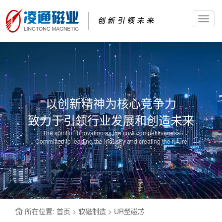
Toggl
navig
以创新精神为核心竞争力
致力于引领行业发展和创造未来
The spirit of innovation as the core competitiveness
Committed to leading the industry and creating the future
所在位置: 首页 > 软磁制造 > UR型磁芯